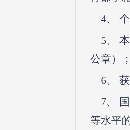
4、 
5、
公章）
6、 
7、 
等水平