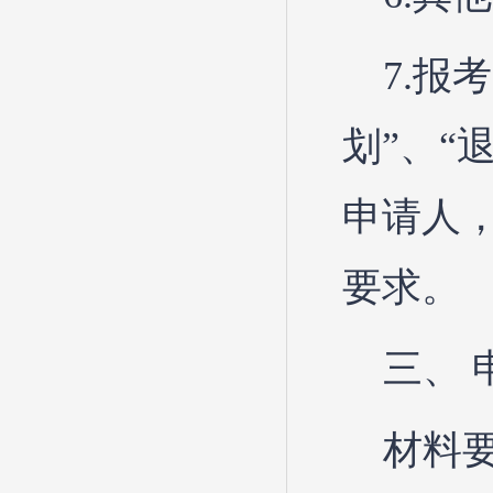
7.报
划”、“
申请人
要求。
三、 
材料