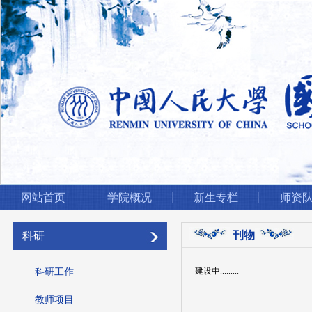
网站首页
学院概况
新生专栏
师资
刊物
科研
建设中.........
科研工作
教师项目