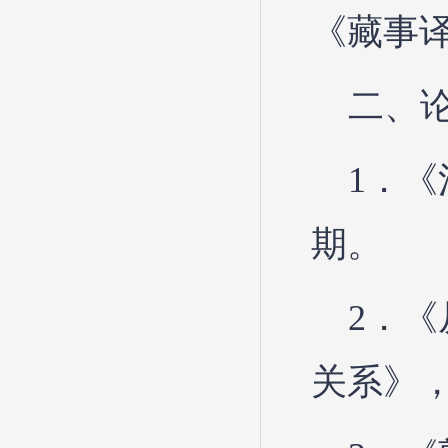
《藏事译
二、
1．《
期。
2．
关系》，