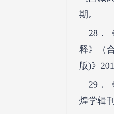
期。
28．
释》（
版)》20
29
煌学辑刊