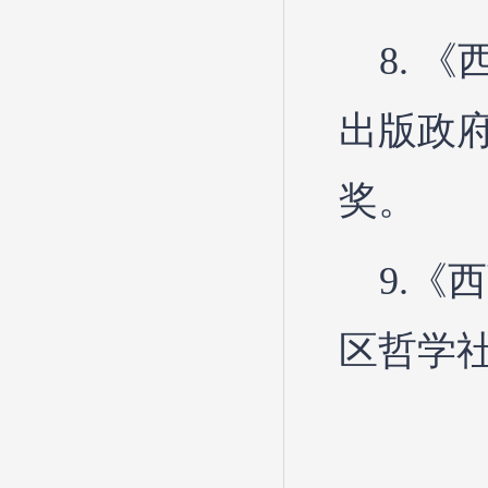
8. 
出版政
奖。
9.《
区哲学