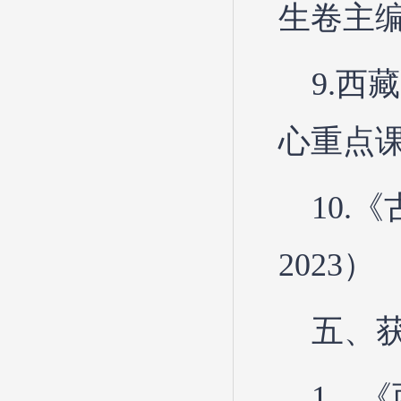
生卷主编
9.
心重点课题
10.
2023）
五、
1．《