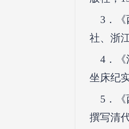
3．
社、浙江
4．
坐床纪实
5．
撰写清代