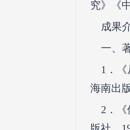
究》《
成果
一、
1．
海南出版
2．
版社，1