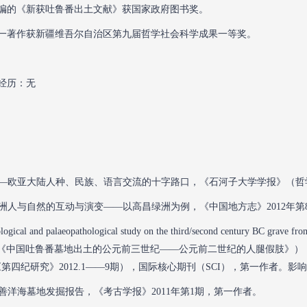
年主编的《新获吐鲁番出土文献》获国家政府图书奖。
年同一著作获新疆维吾尔自治区第九届哲学社会科学成果一等奖。
经历：无
鲁番—欧亚大陆人种、民族、语言交流的十字路口，《石河子大学学报》（哲学
域绿洲人与自然的互动与演变——以高昌绿洲为例，《中国地方志》2012年
logical and palaeopathological study on the third/second century BC grave from
ns（《中国吐鲁番墓地出土的公元前三世纪——公元前二世纪的人腿假肢》），Quaternary Inter
e9（《第四纪研究》2012.1——9期），国际核心期刊（SCI），第一作者。影响因
疆鄯善洋海墓地发掘报告，《考古学报》2011年第1期，第一作者。