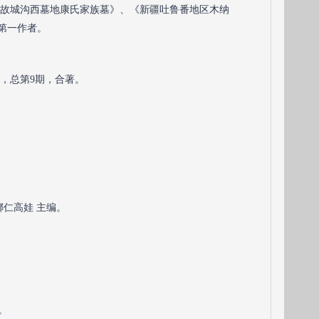
交河故城沟西墓地康氏家族墓》、《新疆吐鲁番地区木纳
，第一作者。
年，总第9期，合著。
娜仁高娃 主编。
。