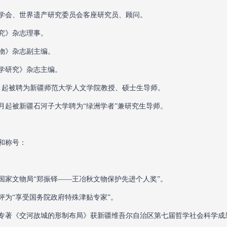
学会、世界遗产研究委员会客座研究员、顾问。
究》杂志理事。
物》杂志副主编。
学研究》杂志主编。
年5月起被聘为新疆师范大学人文学院教授、硕士生导师。
年10月起被新疆石河子大学聘为“绿洲学者”兼研究生导师。
和称号：
年获国家文物局“郑振铎——王冶秋文物保护先进个人奖”。
年被评为“享受国务院政府特殊津贴专家”。
年，专著《交河故城的形制布局》获新疆维吾尔自治区第七届哲学社会科学成