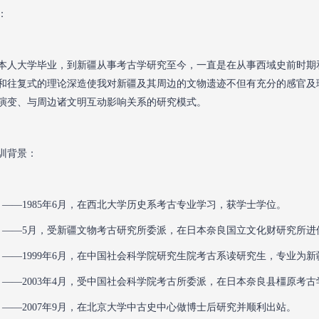
：
5年本人大学毕业，到新疆从事考古学研究至今，一直是在从事西域史前时
和往复式的理论深造使我对新疆及其周边的文物遗迹不但有充分的感官及
演变、与周边诸文明互动影响关系的研究模式。
训背景：
年9月——1985年6月，在西北大学历史系考古专业学习，获学士学位。
年2月——5月，受新疆文物考古研究所委派，在日本奈良国立文化财研究所
年9月——1999年6月，在中国社会科学院研究生院考古系读研究生，专业为
年6月——2003年4月，受中国社会科学院考古所委派，在日本奈良县橿原
年4月——2007年9月，在北京大学中古史中心做博士后研究并顺利出站。