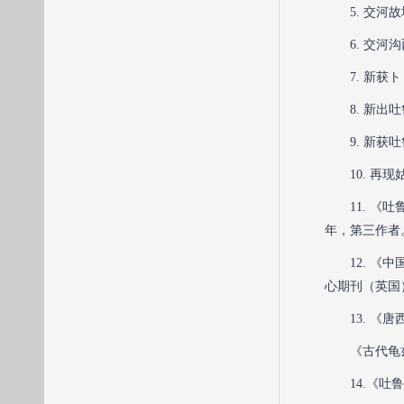
5. 交
6. 交
7. 新
8. 新
9. 新获
10. 再
11. 《
年，第三作者
12. 《中
心期刊（英国）
13. 
《古代龟
14.《