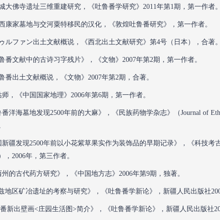
河故城大佛寺遗址三维重建研究，《吐鲁番学研究》2011年第1期，第一作者
河沟西康家墓地与交河粟特移民的汉化，《敦煌吐鲁番研究》，第一作者。
获トゥルファン出土文献概说，《西北出土文献研究》第4号（日本），合著
出吐鲁番文献中的古诗习字残片》，《文物》2007年第2期，第一作者。
吐鲁番出土文献概说，《文物》2007年第2期，合著。
现姑师，《中国国家地理》2006年第6期，第一作者。
吐鲁番洋海墓地发现2500年前的大麻》，《民族药物学杂志》（Journal of Ethn
。
国新疆发现2500年前以小花紫草果实作为装饰品的早期记录》，《科技考古学报》（Journa
，2006年，第三作者。
《唐西州的古代药方研究》，《中国地方志》2006年第9期，独著。
兹地区矿冶遗址的考察与研究》，《吐鲁番学新论》，新疆人民出版社20
吐鲁番新出壁画<庄园生活图>简介》，《吐鲁番学新论》，新疆人民出版社20