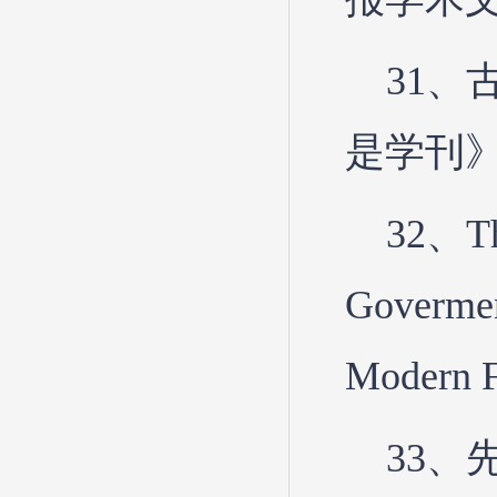
31、
是学刊》
32、The
Govermen
Modern 
33、