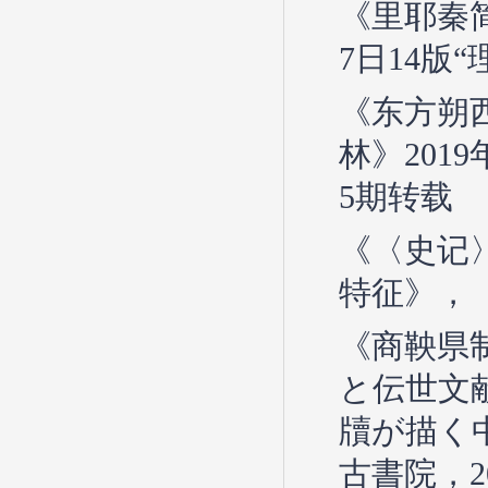
《里耶秦
7日14版
《东方朔
林》201
5期转载
《〈史记
特征》，《
《商鞅県
と伝世文
牘が描く
古書院，