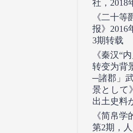
社，2018
《二十等
报》201
3期转载
《秦汉“
转变为背
─諸郡」
景として
出土史料
《简帛学
第2期，人