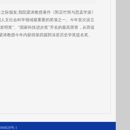
周年之际颁发,我院梁涛教授著作《郭店竹简与思孟学派》
中国人文社会科学领域最重要的奖项之一。今年首次设立
发明奖”、“国家科技进步奖”齐名的最高荣誉，从而促
梁涛教授今年内获得第四届郭沫若历史学奖提名奖、
066828号-1