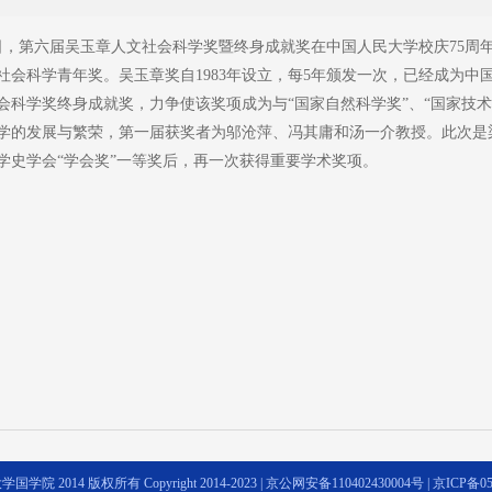
0月3日，第六届吴玉章人文社会科学奖暨终身成就奖在中国人民大学校庆75
社会科学青年奖。吴玉章奖自1983年设立，每5年颁发一次，已经成为
会科学奖终身成就奖，力争使该奖项成为与“国家自然科学奖”、“国家技术
学的发展与繁荣，第一届获奖者为邬沧萍、冯其庸和汤一介教授。此次是
学史学会“学会奖”一等奖后，再一次获得重要学术奖项。
学院 2014 版权所有 Copyright 2014-2023 |
京公网安备110402430004号
|
京ICP备05