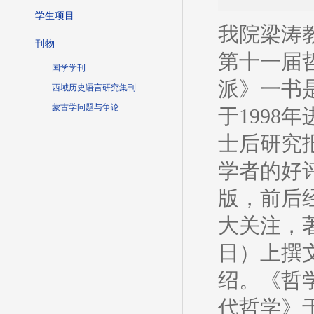
学生项目
我院梁涛
刊物
第十一届
国学学刊
派》一书
西域历史语言研究集刊
蒙古学问题与争论
于199
士后研究
学者的好
版，前后
大关注，著
日）上撰
绍。《哲
代哲学》